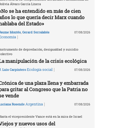
Bolivia Álvaro García Linera
«No se ha entendido en más de cien
años lo que quería decir Marx cuando
hablaba del Estado»
Jaume Montés
,
Gerard Serralabós
07/08/2026
|
Economía
Instrumento de depredación, desigualdad y suicidio
colectivo
La manipulación de la crisis ecológica
|
Ecología social
J. Luis Carpintero
07/08/2026
Crónica de una plaza llena y embarrada
para gritar al Congreso que la Patria no
se vende
|
Argentina
Luciana Rosende
07/08/2026
Hasta el vicepresidente Vance está en la mira de Israel
Viejos y nuevos usos del