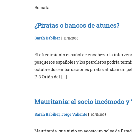
Somalia
¿Piratas o bancos de atunes?
Sarah Babiker
|
18/11/2008
El ofrecimiento español de encabezar la intervenc
pesqueros españoles y los petroleros podría termina
octubre dos embarcaciones piratas atisban un pe
P-3 Orión del […]
Mauritania: el socio incómodo y 
Sarah Babiker
,
Jorge Valiente
|
02/11/2008
Mauritania, que vivió en agosto un golpe de Est