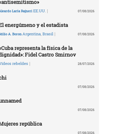
«antisemitismo»
|
EE.UU.
Aleardo Laría Rajneri
07/08/2026
El energúmeno y el estadista
|
Argentina
,
Brasil
Atilio A. Boron
07/08/2026
«Cuba representa la física de la
dignidad»: Fidel Castro Smirnov
|
Vídeos rebeldes
28/07/2026
chi
07/08/2026
unnamed
07/08/2026
Mujeres república
07/08/2026