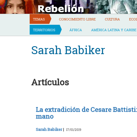
Skip
to
content
TEMAS
CONOCIMIENTO LIBRE
CULTURA
ECO
TERRITORIOS
ÁFRICA
AMÉRICA LATINA Y CARIBE
Sarah Babiker
Artículos
La extradición de Cesare Battisti
mano
Sarah Babiker
|
17/01/2019