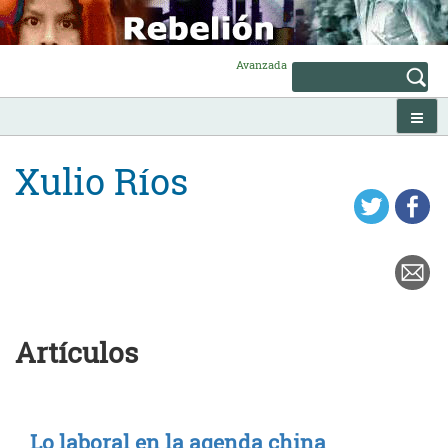
Skip
to
content
Avanzada
Xulio Ríos
Artículos
Lo laboral en la agenda china