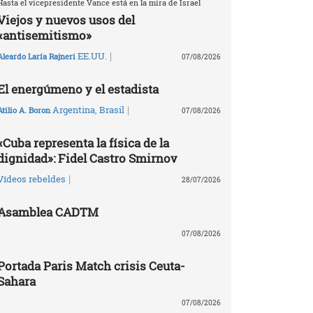
Hasta el vicepresidente Vance está en la mira de Israel
Viejos y nuevos usos del
«antisemitismo»
|
EE.UU.
Aleardo Laría Rajneri
07/08/2026
El energúmeno y el estadista
|
Argentina
,
Brasil
Atilio A. Boron
07/08/2026
«Cuba representa la física de la
dignidad»: Fidel Castro Smirnov
|
Vídeos rebeldes
28/07/2026
Asamblea CADTM
07/08/2026
Portada Paris Match crisis Ceuta-
Sahara
07/08/2026