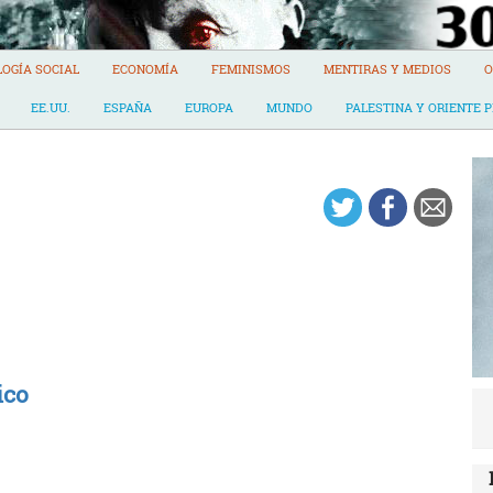
LOGÍA SOCIAL
ECONOMÍA
FEMINISMOS
MENTIRAS Y MEDIOS
O
EE.UU.
ESPAÑA
EUROPA
MUNDO
PALESTINA Y ORIENTE 
ico