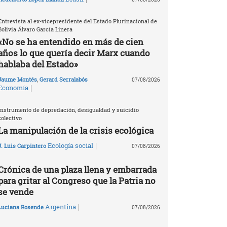
Entrevista al ex-vicepresidente del Estado Plurinacional de
Bolivia Álvaro García Linera
«No se ha entendido en más de cien
años lo que quería decir Marx cuando
hablaba del Estado»
Jaume Montés
,
Gerard Serralabós
07/08/2026
|
Economía
Instrumento de depredación, desigualdad y suicidio
colectivo
La manipulación de la crisis ecológica
|
Ecología social
J. Luis Carpintero
07/08/2026
Crónica de una plaza llena y embarrada
para gritar al Congreso que la Patria no
se vende
|
Argentina
Luciana Rosende
07/08/2026