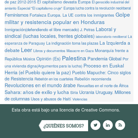
de paz 2012-2015
El capitalismo devasta Europa
El genocidio industrial del
amianto
Especial "El capitalismo cruje"
Europa lucha contra la revolución neoliberal
Golpe
Feminismos
Fortaleza Europa. La UE contra los inmigrantes
militar y resistencia popular en Honduras
Laboral y
Inmigración(defendiendo el libre mercado)
J. Petras
sindical (luchas locales, frentes globales)
La
laboratorio neoliberal
La Izquierda a
La indignación toma las plazas
esperanza de Paraguay
Leer
debate
Monarquía frente a
Libros y documentos
Masacre en Gaza
Palestina
Pandemia Global
Opinión (Es)
República
Música
Por
Proceso en Euskal
una vivienda digna(Argumentos para la lucha)
Herria (el Pueblo quiere la paz)
Pueblo Mapuche: Cinco siglos
de Resistencia
Rebelión recomienda
Rebelión en los cuarteles
Revoluciones en el mundo árabe
Revueltas en el norte de África
Sahara: años de exilio y lucha
Ucrania
Uruguay. Millones
Siria
de columnas
Usos y abusos de Haití
Violencias
Esta obra está bajo una licencia de Creative Commons.
Términos de Uso
¿QUIÉNES SOMOS?