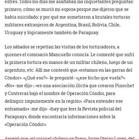
estrés. Todos los días me asaltaban las inquietantes preguntas:
primero, cómo se murió mi esposa porque me dijeron que se
había suicidado; y por qué me sometieron a brutales torturas
militares extranjeros de Argentina, Brasil, Bolivia, Chile,
Uruguay y lógicamente también de Paraguay.
Los sábados se repetían las visitas de los torturadores, a
quienes el comisario Mancuello conocía. Le comenté que sufrí
la primera tortura en manos de un militar chileno, luego de un
argentino, etc. Allí me contestó que «estamos en las garras del
Cóndor». «¿Qué eso?» -le pregunté- «¿ese bicho que vuela?».
«No» -me dijo-, «es una asociación ilícita que crearon Pinochet
y Contreras bajo el nombre de Operación Cóndor, para
delinquir impunemente en la región». «Para entender ese
entramado» -me dijo- «hay que leer la Revista policial del
Paraguay», donde encontraría informaciones sobre la
«Operación Cóndor».
Agregó que «el coronel chileno se llama Jorge Oteiza Lopez, del