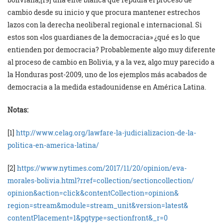
cambio desde su inicio y que procura mantener estrechos
lazos con la derecha neoliberal regional e internacional. Si
estos son «los guardianes de la democracia» ¿qué es lo que
entienden por democracia? Probablemente algo muy diferente
al proceso de cambio en Bolivia, y a la vez, algo muy parecido a
la Honduras post-2009, uno de los ejemplos más acabados de
democracia a la medida estadounidense en América Latina.
Notas:
[1]
http://www.celag.org/
lawfare-la-judicializacion-de-
la-
politica-en-america-latina/
[2]
https://www.nytimes.com/
2017/11/20/opinion/eva-
morales-bolivia.html?rref=
collection/sectioncollection/
opinion&action=click&
contentCollection=opinion&
region=stream&module=stream_
unit&version=latest&
contentPlacement=1&pgtype=
sectionfront&_r=0