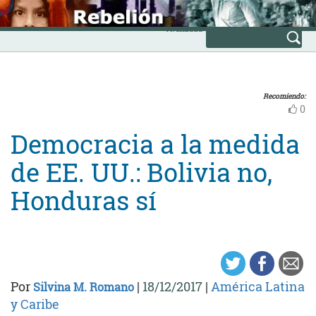
Skip
INICIO
to
Avanzada
content
Recomiendo:
0
Democracia a la medida
de EE. UU.: Bolivia no,
Honduras sí
Por
|
18/12/2017
|
América Latina
Silvina M. Romano
y Caribe