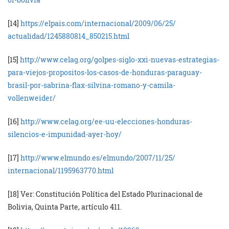
[14]
https://elpais.com/
internacional/2009/06/25/
actualidad/1245880814_850215.
html
[15]
http://www.celag.org/
golpes-siglo-xxi-nuevas-
estrategias-
para-viejos-
propositos-los-casos-de-
honduras-paraguay-
brasil-por-
sabrina-flax-silvina-romano-y-
camila-
vollenweider/
[16]
http://www.celag.org/ee-
uu-elecciones-honduras-
silencios-e-impunidad-ayer-
hoy/
[17]
http://www.elmundo.es/
elmundo/2007/11/25/
internacional/1195963770.html
[18] Ver: Constitución Política del Estado Plurinacional de
Bolivia, Quinta Parte, artículo 411.