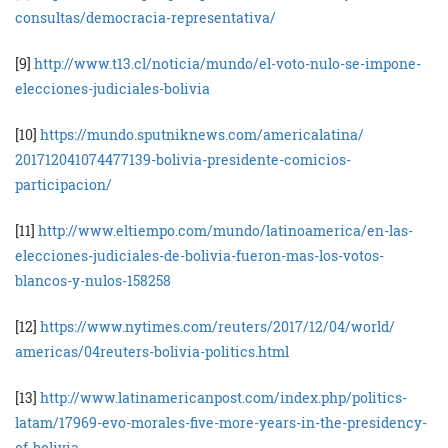
consultas/democracia-
representativa/
[9]
http://www.t13.cl/noticia/
mundo/el-voto-nulo-se-impone-
elecciones-judiciales-bolivia
[10]
https://mundo.
sputniknews.com/americalatina/
201712041074477139-bolivia-
presidente-comicios-
participacion/
[11]
http://www.eltiempo.com/
mundo/latinoamerica/en-las-
elecciones-judiciales-de-
bolivia-fueron-mas-los-votos-
blancos-y-nulos-158258
[12]
https://www.nytimes.com/
reuters/2017/12/04/world/
americas/04reuters-bolivia-
politics.html
[13]
http://www.
latinamericanpost.com/index.
php/politics-
latam/17969-evo-
morales-five-more-years-in-
the-presidency-
of-bolivia