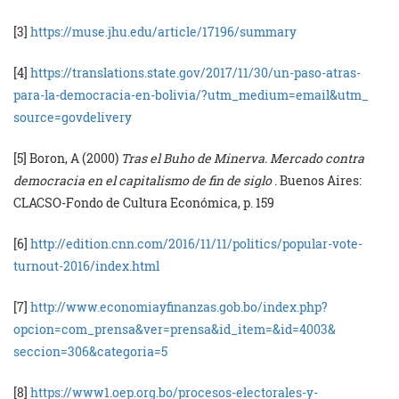
[3]
https://muse.jhu.edu/
article/17196/summary
[4]
https://translations.
state.gov/2017/11/30/un-paso-
atras-
para-la-democracia-en-
bolivia/?utm_medium=email&utm_
source=govdelivery
[5] Boron, A (2000)
Tras el Buho de Minerva. Mercado contra
democracia en el capitalismo de fin de siglo
. Buenos Aires:
CLACSO-Fondo de Cultura Económica, p. 159
[6]
http://edition.cnn.com/
2016/11/11/politics/popular-
vote-
turnout-2016/index.html
[7]
http://www.
economiayfinanzas.gob.bo/
index.php?
opcion=com_prensa&
ver=prensa&id_item=&id=4003&
seccion=306&categoria=5
[8]
https://www1.oep.org.bo/
procesos-electorales-y-