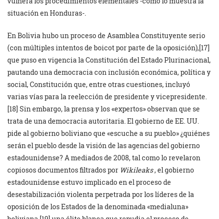
vulnera los procedimientos elementales -como lo muestra la
situación en Honduras-.
En Bolivia hubo un proceso de Asamblea Constituyente serio
(con múltiples intentos de boicot por parte de la oposición),
[17]
que puso en vigencia la Constitución del Estado Plurinacional,
pautando una democracia con inclusión económica, política y
social, Constitución que, entre otras cuestiones, incluyó
varias vías para la reelección de presidente y vicepresidente.
[18] Sin embargo, la prensa y los «expertos» observan que se
trata de una democracia autoritaria. El gobierno de EE. UU.
pide al gobierno boliviano que «escuche a su pueblo» ¿quiénes
serán el pueblo desde la visión de las agencias del gobierno
estadounidense? A mediados de 2008, tal como lo revelaron
copiosos documentos filtrados por
Wikileaks
, el gobierno
estadounidense estuvo implicado en el proceso de
desestabilización violenta perpetrada por los líderes de la
oposición de los Estados de la denominada «medialuna»
boliviana,
[19] una élite blanca que repudia el proceso de