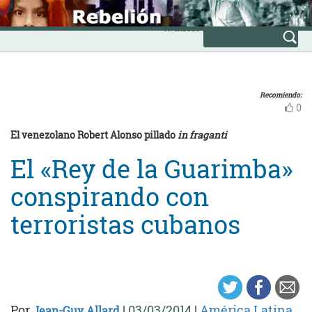
Skip
INICIO
to
Avanzada
content
Recomiendo:
0
El venezolano Robert Alonso pillado
in fraganti
El «Rey de la Guarimba»
conspirando con
terroristas cubanos
Por
|
03/03/2014
|
América Latina
Jean-Guy Allard