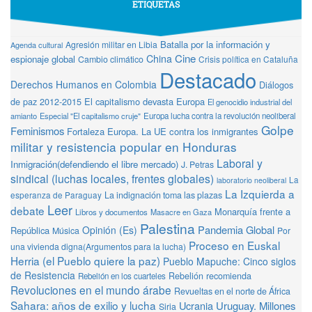
ETIQUETAS
Batalla por la información y
Agresión militar en Libia
Agenda cultural
Cine
China
espionaje global
Cambio climático
Crisis política en Cataluña
Destacado
Derechos Humanos en Colombia
Diálogos
de paz 2012-2015
El capitalismo devasta Europa
El genocidio industrial del
amianto
Especial "El capitalismo cruje"
Europa lucha contra la revolución neoliberal
Golpe
Feminismos
Fortaleza Europa. La UE contra los inmigrantes
militar y resistencia popular en Honduras
Laboral y
Inmigración(defendiendo el libre mercado)
J. Petras
sindical (luchas locales, frentes globales)
La
laboratorio neoliberal
La Izquierda a
La indignación toma las plazas
esperanza de Paraguay
Leer
debate
Monarquía frente a
Libros y documentos
Masacre en Gaza
Palestina
Pandemia Global
Opinión (Es)
República
Música
Por
Proceso en Euskal
una vivienda digna(Argumentos para la lucha)
Herria (el Pueblo quiere la paz)
Pueblo Mapuche: Cinco siglos
de Resistencia
Rebelión recomienda
Rebelión en los cuarteles
Revoluciones en el mundo árabe
Revueltas en el norte de África
Sahara: años de exilio y lucha
Ucrania
Uruguay. Millones
Siria