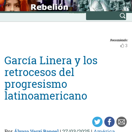
Skip
INICIO
to
Avanzada
content
Recomiendo:
3
García Linera y los
retrocesos del
progresismo
latinoamericano
Por
|
27/03/2025
|
América
Álvaro Verzi Rangel