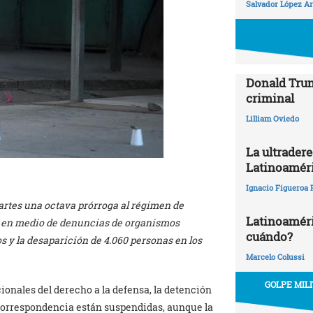
Salvador López Ar
Donald Trum
criminal
Lilliam Oviedo
La ultrader
Latinoamér
Ignacio Figueroa 
artes una octava prórroga al régimen de
Latinoaméric
 y en medio de denuncias de organismos
cuándo?
 y la desaparición de 4.060 personas en los
Marcelo Colussi
GOLPE MIL
ionales del derecho a la defensa, la detención
a correspondencia están suspendidas, aunque la