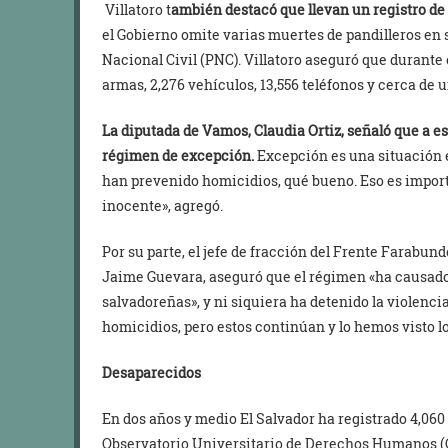
Villatoro t
ambién destacó que llevan un registro de
el Gobierno omite varias muertes de pandilleros en
Nacional Civil (PNC). Villatoro aseguró que durante
armas, 2,276 vehículos, 13,556 teléfonos y cerca de u
La diputada de Vamos, Claudia Ortiz, señaló que a es
régimen de excepción.
Excepción es una situación e
han prevenido homicidios, qué bueno. Eso es importa
inocente», agregó.
Por su parte, el jefe de fracción del Frente Farabun
Jaime Guevara, aseguró que el régimen «ha causado z
salvadoreñas», y ni siquiera ha detenido la violenci
homicidios, pero estos continúan y lo hemos visto lo
Desaparecidos
En dos años y medio El Salvador ha registrado 4,06
Observatorio Universitario de Derechos Humanos 