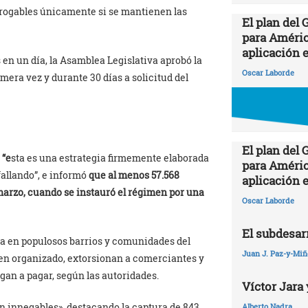
rrogables únicamente si se mantienen las
El plan del
para Améric
aplicación 
 en un día, la Asamblea Legislativa aprobó la
Oscar Laborde
era vez y durante 30 días a solicitud del
El plan del
 “e
sta es una estrategia firmemente elaborada
para Améric
fallando”, e informó
que al menos 57.568
aplicación 
marzo, cuando se instauró el régimen por una
Oscar Laborde
El subdesarr
ia en populosos barrios y comunidades del
Juan J. Paz-y-Mi
imen organizado, extorsionan a comerciantes y
gan a pagar, según las autoridades.
Víctor Jara 
on innegables», destacando la captura de 843
Alberto Nadra