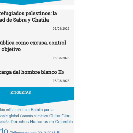
efugiados palestinos: la
ad de Sabra y Chatila
08/08/2026
ública como excusa, control
 objetivo
08/08/2026
carga del hombre blanco II»
08/08/2026
ETIQUETAS
Batalla por la
ón militar en Libia
Cine
China
naje global
Cambio climático
Derechos Humanos en Colombia
taluña
do
Diálogos de paz 2012-2015
El