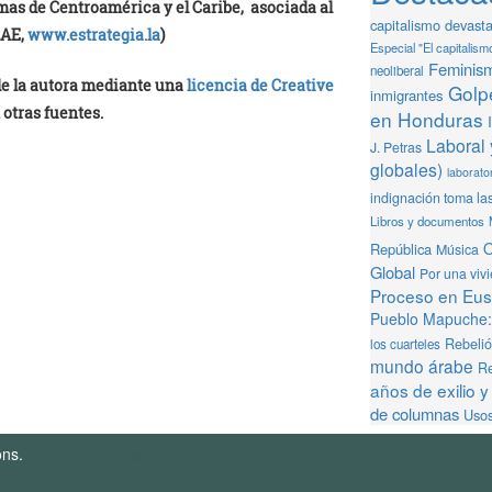
emas de Centroamérica y el Caribe, asociada al
capitalismo devast
LAE,
www.estrategia.la
)
Especial "El capitalism
Feminis
neoliberal
 de la autora mediante una
licencia de Creative
Golpe
inmigrantes
 otras fuentes.
en Honduras
Laboral 
J. Petras
globales)
laborator
indignación toma la
Libros y documentos
O
República
Música
Global
Por una viv
Proceso en Eusk
Pueblo Mapuche: 
Rebeli
los cuarteles
mundo árabe
Re
años de exilio y
de columnas
Usos
ons.
Términos de Uso