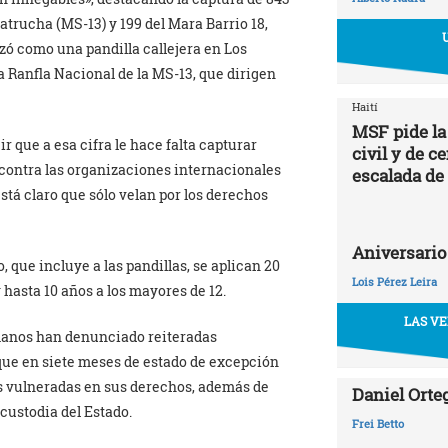
atrucha (MS-13) y 199 del Mara Barrio 18,
ó como una pandilla callejera en Los
da Ranfla Nacional de la MS-13, que dirigen
Haití
MSF pide la
r que a esa cifra le hace falta capturar
civil y de c
ó contra las organizaciones internacionales
escalada de
tá claro que sólo velan por los derechos
Aniversario
 que incluye a las pandillas, se aplican 20
Lois Pérez Leira
hasta 10 años a los mayores de 12.
LAS VE
manos han denunciado reiteradas
 que en siete meses de estado de excepción
s vulneradas en sus derechos, además de
Daniel Orte
custodia del Estado.
Frei Betto