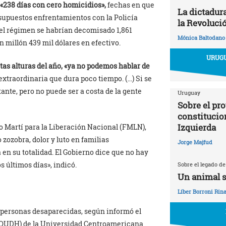
 «238 días con cero homicidios»,
fechas en que
La dictadur
 supuestos enfrentamientos con la Policía
la Revoluci
 el régimen se habrían decomisado 1,861
Mónica Baltodano
n millón 439 mil dólares en efectivo.
URUGU
tas alturas del año, «ya no podemos hablar de
xtraordinaria que dura poco tiempo. (…) Si se
nte, pero no puede ser a costa de la gente
Uruguay
Sobre el pr
constitucio
Izquierda
do Martí para la Liberación Nacional (FMLN),
ozobra, dolor y luto en familias
Jorge Majfud
a en su totalidad. El Gobierno dice que no hay
s últimos días», indicó.
Sobre el legado de
Un animal s
Líber Borroni Rina
0 personas desaparecidas, según informó el
(OUDH) de la Universidad Centroamericana