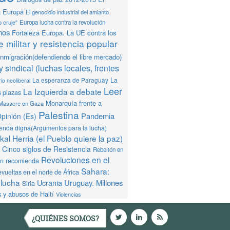
a Europa
El genocidio industrial del amianto
o cruje"
Europa lucha contra la revolución
mos
Fortaleza Europa. La UE contra los
 militar y resistencia popular
Inmigración(defendiendo el libre mercado)
y sindical (luchas locales, frentes
La
La esperanza de Paraguay
io neoliberal
Leer
La Izquierda a debate
s plazas
Monarquía frente a
Masacre en Gaza
Palestina
Pandemia
pinión (Es)
ienda digna(Argumentos para la lucha)
al Herria (el Pueblo quiere la paz)
Cinco siglos de Resistencia
Rebelión en
Revoluciones en el
ón recomienda
Sahara:
vueltas en el norte de África
 lucha
Ucrania
Uruguay. Millones
Siria
 y abusos de Haití
Violencias
¿QUIÉNES SOMOS?