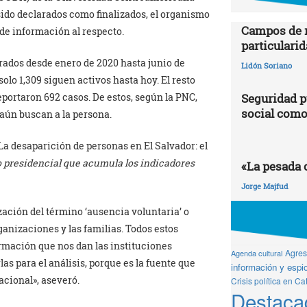
sido declarados como finalizados, el organismo
Campos de r
a de información al respecto.
particularid
rados desde enero de 2020 hasta junio de
Lidón Soriano
solo 1,309 siguen activos hasta hoy. El resto
reportaron 692 casos. De estos, según la PNC,
Seguridad p
social como
, aún buscan a la persona.
La desaparición de personas en El Salvador: el
o presidencial
que acumula los indicadores
«La pesada 
Jorge Majfud
ación del término ‘ausencia voluntaria’ o
ganizaciones y las familias. Todos estos
rmación que nos dan las instituciones
Agresi
Agenda cultural
las para el análisis, porque es la fuente que
información y espio
cional», aseveró.
Crisis política en Ca
Destaca