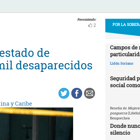
Recomiendo:
POR LA SOBER
2
Campos de r
 estado de
particularid
mil desaparecidos
Lidón Soriano
Seguridad p
social como
ina y Caribe
Reseña de
Mujeres
posguerra
(Libélu
Bengoechea
Donde nunca
silencio