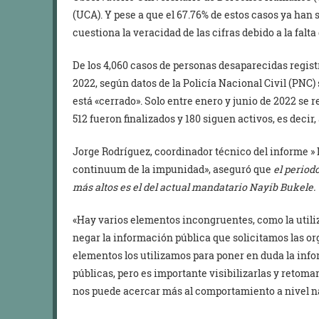
(UCA). Y pese a que el 67.76% de estos casos ya han 
cuestiona la veracidad de las cifras debido a la falt
De los 4,060 casos de personas desaparecidas regist
2022, según datos de la Policía Nacional Civil (PNC) 
está «cerrado». Solo entre enero y junio de 2022 se 
512 fueron finalizados y 180 siguen activos, es decir
Jorge Rodríguez, coordinador técnico del informe » 
continuum de la impunidad», aseguró que
e
l period
más altos es el del actual mandatario Nayib Bukele.
«Hay varios elementos incongruentes, como la utiliz
negar la información pública que solicitamos las or
elementos los utilizamos para poner en duda la info
públicas, pero es importante visibilizarlas y retomar
nos puede acercar más al comportamiento a nivel na