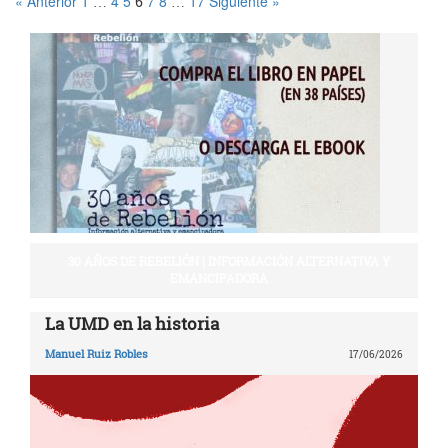
« Anterior
1
4
5
7
8
17
Siguiente »
…
6
…
30 AÑOS DE REBELIÓN | INFORMACIÓN ALTERNATIVA Y
EMANCIPADORA
La UMD en la historia
Manuel Ruiz Robles
17/06/2026