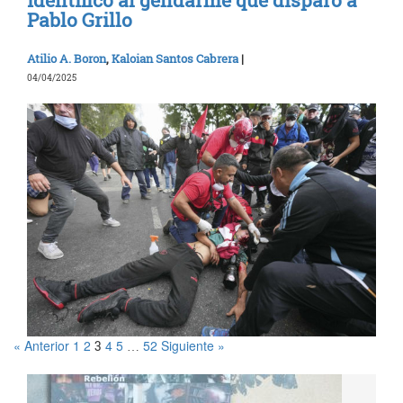
identificó al gendarme que disparó a
Pablo Grillo
Atilio A. Boron
,
Kaloian Santos Cabrera
|
04/04/2025
« Anterior
1
2
4
5
52
Siguiente »
3
…