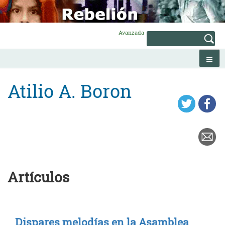
Skip
to
content
Avanzada
Atilio A. Boron
Artículos
Dispares melodías en la Asamblea