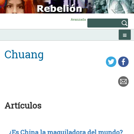
Skip
to
content
Avanzada
Chuang
Artículos
¿Es China la maquiladora del mundo?