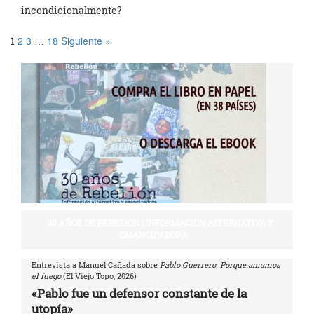
incondicionalmente?
2
3
18
Siguiente »
1
…
30 AÑOS DE REBELIÓN | INFORMACIÓN ALTERNATIVA Y
EMANCIPADORA
Entrevista a Manuel Cañada sobre
Pablo Guerrero. Porque amamos
el fuego
(El Viejo Topo, 2026)
«Pablo fue un defensor constante de la
utopía»