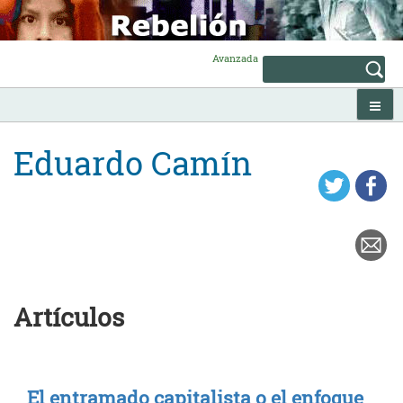
Skip
to
content
Avanzada
Eduardo Camín
Artículos
El entramado capitalista o el enfoque