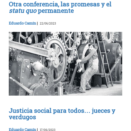
Otra conferencia, las promesas y el
statu quo
permanente
Eduardo Camín
|
22/06/2023
Justicia social para todos… jueces y
verdugos
Eduardo Camín
|
17/06/2023