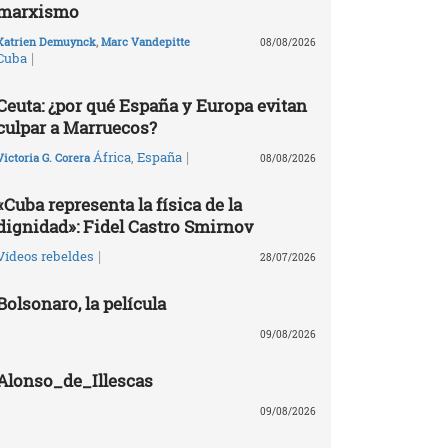
marxismo
Katrien Demuynck
,
Marc Vandepitte
08/08/2026
|
Cuba
Ceuta: ¿por qué España y Europa evitan
culpar a Marruecos?
|
África
,
España
Victoria G. Corera
08/08/2026
«Cuba representa la física de la
dignidad»: Fidel Castro Smirnov
|
Vídeos rebeldes
28/07/2026
Bolsonaro, la película
09/08/2026
Alonso_de_Illescas
09/08/2026