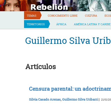
Skip
to
content
TEMAS
CONOCIMIENTO LIBRE
CULTURA
ECO
TERRITORIOS
ÁFRICA
AMÉRICA LATINA Y CARIBE
Guillermo Silva Urib
Artículos
Censura parental: un adoctrinam
Silvia Casado Arenas
,
Guillermo Silva Uribarri
|
21/01/2