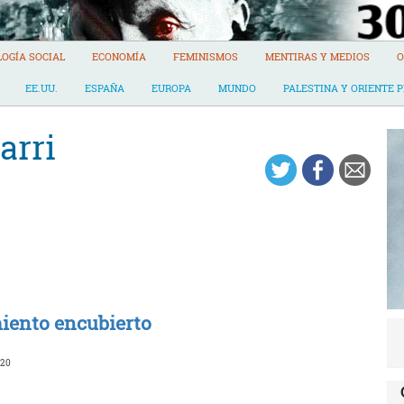
LOGÍA SOCIAL
ECONOMÍA
FEMINISMOS
MENTIRAS Y MEDIOS
O
EE.UU.
ESPAÑA
EUROPA
MUNDO
PALESTINA Y ORIENTE 
arri
iento encubierto
020