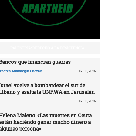
PALESTINA: DERECHO A LA RESISTENCIA
Bancos que financian guerras
Andrea Amantegui Guezala
07/08/2026
Israel vuelve a bombardear el sur de
Líbano y asalta la UNRWA en Jerusalén
07/08/2026
Helena Maleno: «Las muertes en Ceuta
están haciéndo ganar mucho dinero a
algunas persona»