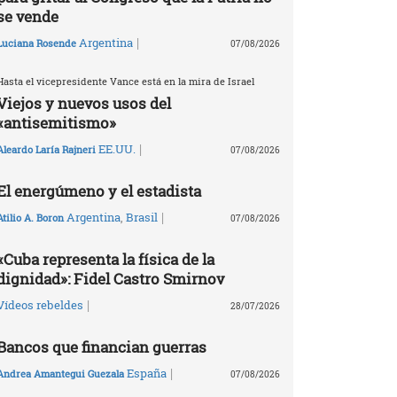
se vende
|
Argentina
Luciana Rosende
07/08/2026
Hasta el vicepresidente Vance está en la mira de Israel
Viejos y nuevos usos del
«antisemitismo»
|
EE.UU.
Aleardo Laría Rajneri
07/08/2026
El energúmeno y el estadista
|
Argentina
,
Brasil
Atilio A. Boron
07/08/2026
«Cuba representa la física de la
dignidad»: Fidel Castro Smirnov
|
Vídeos rebeldes
28/07/2026
Bancos que financian guerras
|
España
Andrea Amantegui Guezala
07/08/2026