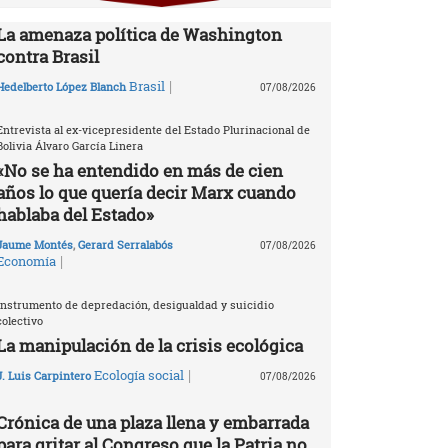
La amenaza política de Washington
contra Brasil
|
Brasil
Hedelberto López Blanch
07/08/2026
Entrevista al ex-vicepresidente del Estado Plurinacional de
Bolivia Álvaro García Linera
«No se ha entendido en más de cien
años lo que quería decir Marx cuando
hablaba del Estado»
Jaume Montés
,
Gerard Serralabós
07/08/2026
|
Economía
Instrumento de depredación, desigualdad y suicidio
colectivo
La manipulación de la crisis ecológica
|
Ecología social
J. Luis Carpintero
07/08/2026
Crónica de una plaza llena y embarrada
para gritar al Congreso que la Patria no