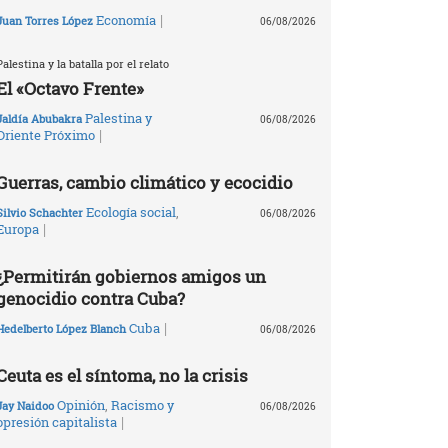
|
Economía
Juan Torres López
06/08/2026
Palestina y la batalla por el relato
El «Octavo Frente»
Palestina y
Jaldía Abubakra
06/08/2026
|
Oriente Próximo
Guerras, cambio climático y ecocidio
Ecología social
,
Silvio Schachter
06/08/2026
|
Europa
¿Permitirán gobiernos amigos un
genocidio contra Cuba?
|
Cuba
Hedelberto López Blanch
06/08/2026
Ceuta es el síntoma, no la crisis
Opinión
,
Racismo y
Jay Naidoo
06/08/2026
|
opresión capitalista