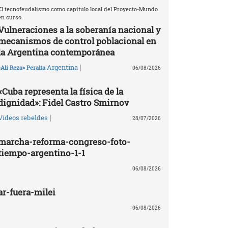
El tecnofeudalismo como capítulo local del Proyecto-Mundo
en curso.
Vulneraciones a la soberanía nacional y
mecanismos de control poblacional en
la Argentina contemporánea
|
Argentina
«Ali Reza» Peralta
06/08/2026
«Cuba representa la física de la
dignidad»: Fidel Castro Smirnov
|
Vídeos rebeldes
28/07/2026
marcha-reforma-congreso-foto-
tiempo-argentino-1-1
06/08/2026
ar-fuera-milei
06/08/2026