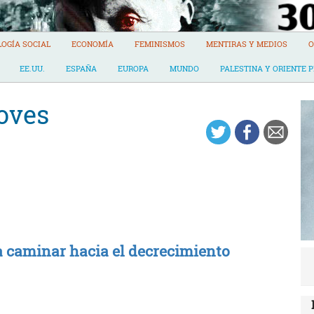
LOGÍA SOCIAL
ECONOMÍA
FEMINISMOS
MENTIRAS Y MEDIOS
O
EE.UU.
ESPAÑA
EUROPA
MUNDO
PALESTINA Y ORIENTE 
oves
a caminar hacia el decrecimiento