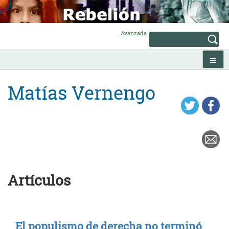
Skip
to
content
Avanzada
Matías Vernengo
Artículos
El populismo de derecha no terminó