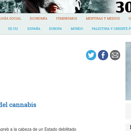
LOGÍA SOCIAL
ECONOMÍA
FEMINISMOS
MENTIRAS Y MEDIOS
O
EE.UU.
ESPAÑA
EUROPA
MUNDO
PALESTINA Y ORIENTE 
del cannabis
greb a la cabeza de un Estado debilitado