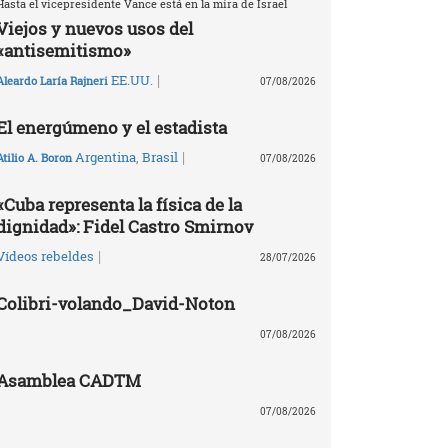
Hasta el vicepresidente Vance está en la mira de Israel
Viejos y nuevos usos del
«antisemitismo»
|
EE.UU.
Aleardo Laría Rajneri
07/08/2026
El energúmeno y el estadista
|
Argentina
,
Brasil
Atilio A. Boron
07/08/2026
«Cuba representa la física de la
dignidad»: Fidel Castro Smirnov
|
Vídeos rebeldes
28/07/2026
Colibri-volando_David-Noton
07/08/2026
Asamblea CADTM
07/08/2026