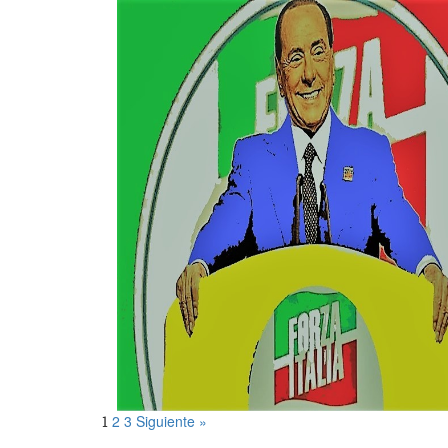
2
3
Siguiente »
1