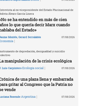
Entrevista al ex-vicepresidente del Estado Plurinacional de
Bolivia Álvaro García Linera
«No se ha entendido en más de cien
años lo que quería decir Marx cuando
hablaba del Estado»
Jaume Montés
,
Gerard Serralabós
07/08/2026
|
Economía
Instrumento de depredación, desigualdad y suicidio
colectivo
La manipulación de la crisis ecológica
|
Ecología social
J. Luis Carpintero
07/08/2026
Crónica de una plaza llena y embarrada
para gritar al Congreso que la Patria no
se vende
|
Argentina
Luciana Rosende
07/08/2026