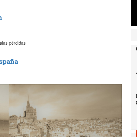
a
balas pérdidas
España