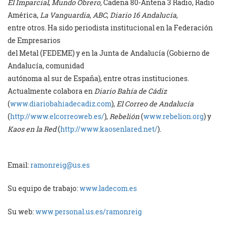
El Imparcial
,
Mundo Obrero,
Cadena 80-Antena 3 Radio, Radio
América,
La Vanguardia
,
ABC
,
Diario 16 Andalucía
,
entre otros. Ha sido periodista institucional en la Federación
de Empresarios
del Metal (FEDEME) y en la Junta de Andalucía (Gobierno de
Andalucía, comunidad
autónoma al sur de España), entre otras instituciones.
Actualmente colabora en
Diario Bahía de Cádiz
(
www.diariobahiadecadiz.com
),
El Correo de Andalucía
(
http://www.elcorreoweb.es/
),
Rebelión
(
www.rebelion.org
) y
Kaos en la Red
(
http://www.kaosenlared.net/
).
Email:
ramonreig@us.es
Su equipo de trabajo:
www.ladecom.es
Su web:
www.personal.us.es/ramonreig