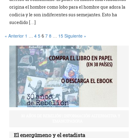
origina el hombre como lobo para el hombre que adora la
codicia y le son indiferentes sus semejantes. Esto ha
sucedido […]
« Anterior
1
4
5
7
8
15
Siguiente »
…
6
…
30 AÑOS DE REBELIÓN | INFORMACIÓN ALTERNATIVA Y
EMANCIPADORA
El energúmeno y el estadista