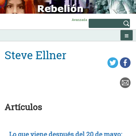
Skip
to
content
Avanzada
Steve Ellner
Artículos
Lo que viene después del 20 de mayo: