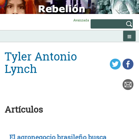
Skip
to
content
Avanzada
Tyler Antonio
Lynch
Artículos
El agronegocio brasileño busca