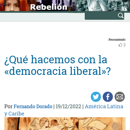
Skip
INICIO
to
Avanzada
content
Recomiendo:
3
¿Qué hacemos con la
«democracia liberal»?
Por
|
19/12/2022
|
América Latina
Fernando Dorado
y Caribe