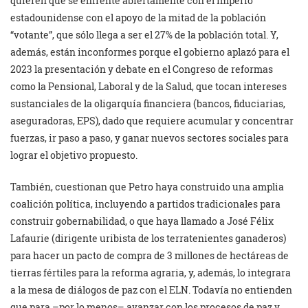
quieren que se enfrente abiertamente con el imperio
estadounidense con el apoyo de la mitad de la población
“votante”, que sólo llega a ser el 27% de la población total. Y,
además, están inconformes porque el gobierno aplazó para el
2023 la presentación y debate en el Congreso de reformas
como la Pensional, Laboral y de la Salud, que tocan intereses
sustanciales de la oligarquía financiera (bancos, fiduciarias,
aseguradoras, EPS), dado que requiere acumular y concentrar
fuerzas, ir paso a paso, y ganar nuevos sectores sociales para
lograr el objetivo propuesto.
También, cuestionan que Petro haya construido una amplia
coalición política, incluyendo a partidos tradicionales para
construir gobernabilidad, o que haya llamado a José Félix
Lafaurie (dirigente uribista de los terratenientes ganaderos)
para hacer un pacto de compra de 3 millones de hectáreas de
tierras fértiles para la reforma agraria, y, además, lo integrara
a la mesa de diálogos de paz con el ELN. Todavía no entienden
que para –por lo menos– avanzar con los procesos de paz y