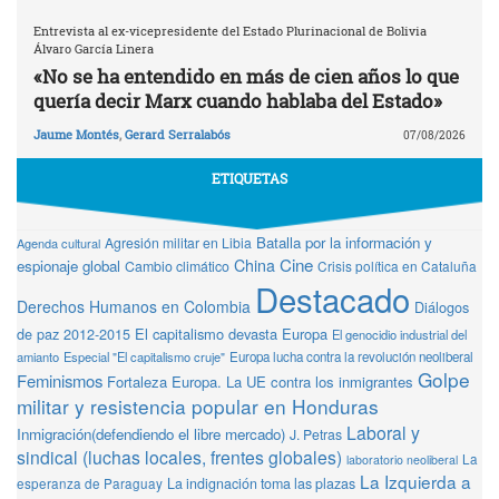
Entrevista al ex-vicepresidente del Estado Plurinacional de Bolivia
Álvaro García Linera
«No se ha entendido en más de cien años lo que
quería decir Marx cuando hablaba del Estado»
Jaume Montés
,
Gerard Serralabós
07/08/2026
ETIQUETAS
Batalla por la información y
Agresión militar en Libia
Agenda cultural
Cine
China
espionaje global
Cambio climático
Crisis política en Cataluña
Destacado
Derechos Humanos en Colombia
Diálogos
de paz 2012-2015
El capitalismo devasta Europa
El genocidio industrial del
amianto
Especial "El capitalismo cruje"
Europa lucha contra la revolución neoliberal
Golpe
Feminismos
Fortaleza Europa. La UE contra los inmigrantes
militar y resistencia popular en Honduras
Laboral y
Inmigración(defendiendo el libre mercado)
J. Petras
sindical (luchas locales, frentes globales)
La
laboratorio neoliberal
La Izquierda a
La indignación toma las plazas
esperanza de Paraguay