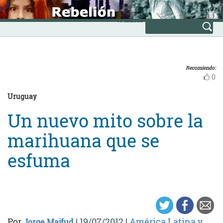
Skip
INICIO
to
Avanzada
content
Recomiendo:
0
Uruguay
Un nuevo mito sobre la
marihuana que se
esfuma
Por
|
19/07/2012
|
América Latina y
Jorge Majfud