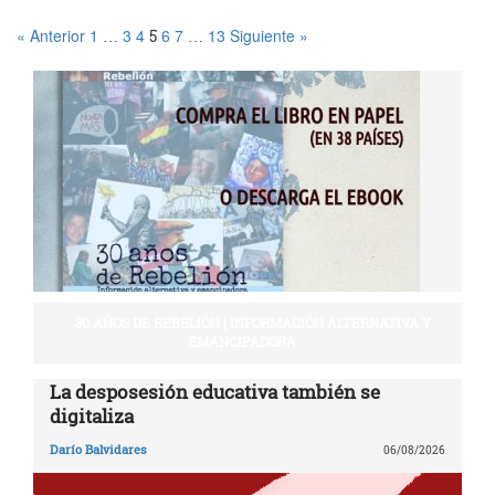
« Anterior
1
3
4
6
7
13
Siguiente »
…
5
…
30 AÑOS DE REBELIÓN | INFORMACIÓN ALTERNATIVA Y
EMANCIPADORA
La desposesión educativa también se
digitaliza
Darío Balvidares
06/08/2026