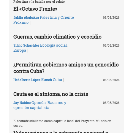
Palestina y la batalla por el relato
El «Octavo Frente»
Palestina y Oriente
Jaldía Abubakra
06/08/2026
|
Próximo
Guerras, cambio climático y ecocidio
Ecología social
,
Silvio Schachter
06/08/2026
|
Europa
¿Permitirán gobiernos amigos un genocidio
contra Cuba?
|
Cuba
Hedelberto López Blanch
06/08/2026
Ceuta es el síntoma, no la crisis
Opinión
,
Racismo y
Jay Naidoo
06/08/2026
|
opresión capitalista
El tecnofeudalismo como capítulo local del Proyecto-Mundo en
curso.
Vulneraciones a la soberanía nacional y