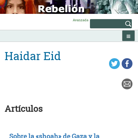
Skip
to
content
Avanzada
Haidar Eid
Artículos
Sobre la «shoah» de Gaza y la