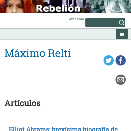
Skip
to
content
Avanzada
Máximo Relti
Artículos
Elliot Abrams: brevísima biografía de