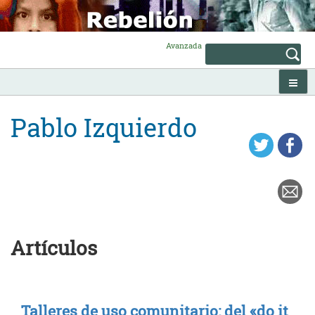
Skip
to
content
Avanzada
Pablo Izquierdo
Artículos
Talleres de uso comunitario: del «do it