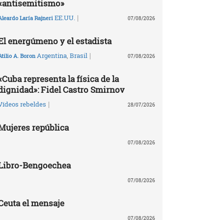
«antisemitismo»
|
EE.UU.
Aleardo Laría Rajneri
07/08/2026
El energúmeno y el estadista
|
Argentina
,
Brasil
Atilio A. Boron
07/08/2026
«Cuba representa la física de la
dignidad»: Fidel Castro Smirnov
|
Vídeos rebeldes
28/07/2026
Mujeres república
07/08/2026
Libro-Bengoechea
07/08/2026
Ceuta el mensaje
07/08/2026