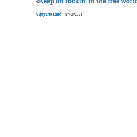
«Keep on rockin’ in the free wor
Vijay Prashad
|
27/05/2024