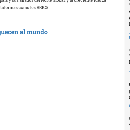
aís y sus aliados del Norte Global, y la creciente fuerza
lataformas como los BRICS.
iquecen al mundo