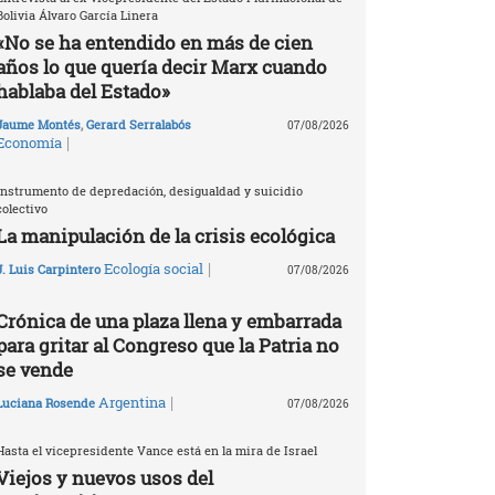
Bolivia Álvaro García Linera
«No se ha entendido en más de cien
años lo que quería decir Marx cuando
hablaba del Estado»
Jaume Montés
,
Gerard Serralabós
07/08/2026
|
Economía
Instrumento de depredación, desigualdad y suicidio
colectivo
La manipulación de la crisis ecológica
|
Ecología social
J. Luis Carpintero
07/08/2026
Crónica de una plaza llena y embarrada
para gritar al Congreso que la Patria no
se vende
|
Argentina
Luciana Rosende
07/08/2026
Hasta el vicepresidente Vance está en la mira de Israel
Viejos y nuevos usos del