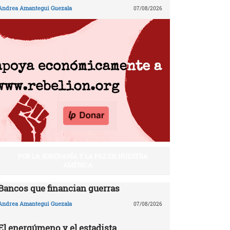
Andrea Amantegui Guezala
07/08/2026
POR LA SOBERANÍA Y LA PAZ EN NUESTRA
AMÉRICA
Bancos que financian guerras
Andrea Amantegui Guezala
07/08/2026
El energúmeno y el estadista