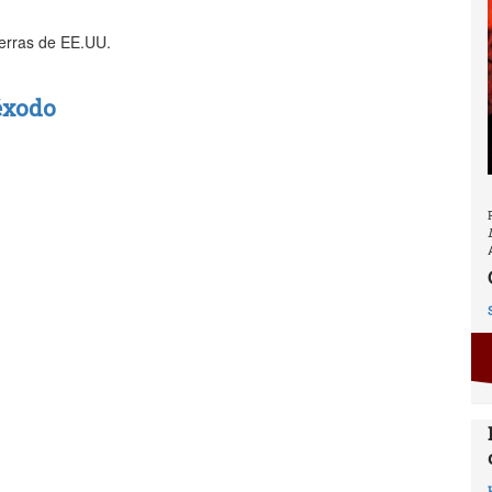
uerras de EE.UU.
éxodo