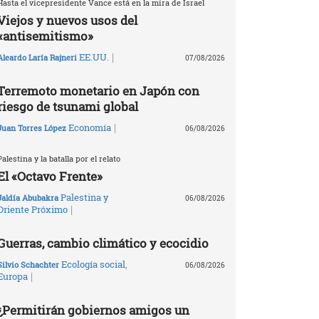
Hasta el vicepresidente Vance está en la mira de Israel
Viejos y nuevos usos del
«antisemitismo»
|
EE.UU.
Aleardo Laría Rajneri
07/08/2026
Terremoto monetario en Japón con
riesgo de tsunami global
|
Economía
Juan Torres López
06/08/2026
Palestina y la batalla por el relato
El «Octavo Frente»
Palestina y
Jaldía Abubakra
06/08/2026
|
Oriente Próximo
Guerras, cambio climático y ecocidio
Ecología social
,
Silvio Schachter
06/08/2026
|
Europa
¿Permitirán gobiernos amigos un