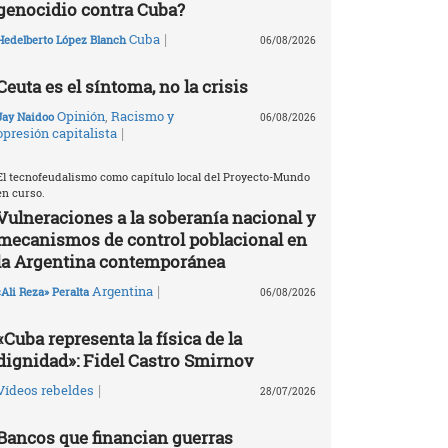
genocidio contra Cuba?
|
Cuba
Hedelberto López Blanch
06/08/2026
Ceuta es el síntoma, no la crisis
Opinión
,
Racismo y
Jay Naidoo
06/08/2026
|
opresión capitalista
El tecnofeudalismo como capítulo local del Proyecto-Mundo
en curso.
Vulneraciones a la soberanía nacional y
mecanismos de control poblacional en
la Argentina contemporánea
|
Argentina
«Ali Reza» Peralta
06/08/2026
«Cuba representa la física de la
dignidad»: Fidel Castro Smirnov
|
Vídeos rebeldes
28/07/2026
Bancos que financian guerras