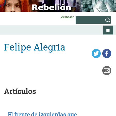
Skip
to
content
Avanzada
Felipe Alegría
Artículos
El frente de izquierdas que