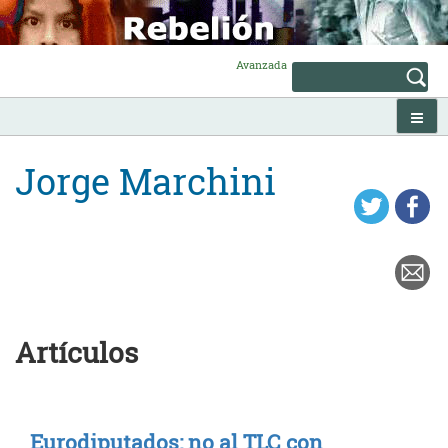
Skip
to
content
Avanzada
Jorge Marchini
Artículos
Eurodiputados: no al TLC con