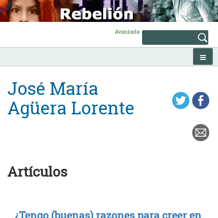
Skip
to
content
Avanzada
José María
Agüera Lorente
Artículos
¿Tengo (buenas) razones para creer en