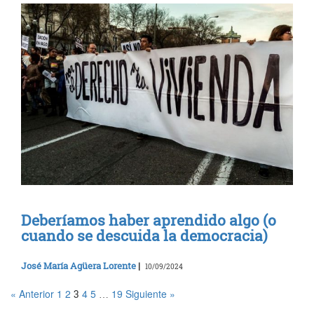
Deberíamos haber aprendido algo (o
cuando se descuida la democracia)
José María Agüera Lorente
|
10/09/2024
« Anterior
1
2
4
5
19
Siguiente »
3
…