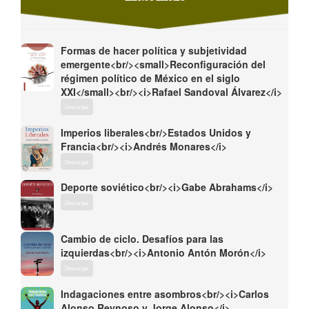
Formas de hacer política y subjetividad
emergente<br/><small>Reconfiguración del
régimen político de México en el siglo
XXI</small><br/><i>Rafael Sandoval Álvarez</i>
Descargar
Imperios liberales<br/>Estados Unidos y
Francia<br/><i>Andrés Monares</i>
Descargar
Deporte soviético<br/><i>Gabe Abrahams</i>
Descargar
Cambio de ciclo. Desafíos para las
izquierdas<br/><i>Antonio Antón Morón</i>
Descargar
Indagaciones entre asombros<br/><i>Carlos
Alonso Reynoso y Jorge Alonso</i>