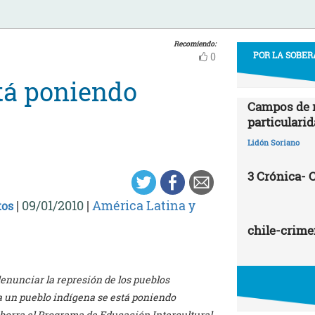
Recomiendo:
POR LA SOBER
0
tá poniendo
Campos de r
particularid
Lidón Soriano
3 Crónica-
|
09/01/2010
|
América Latina y
tos
chile-crime
denunciar la represión de los pueblos
a un pueblo indígena se está poniendo
 borra el Programa de Educación Intercultural