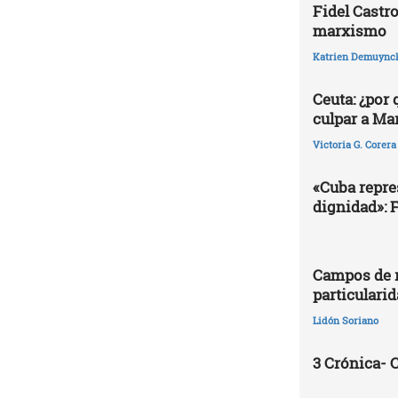
Fidel Castro
marxismo
Katrien Demuync
Ceuta: ¿por
culpar a Ma
Victoria G. Corera
«Cuba repres
dignidad»: 
Campos de r
particularid
Lidón Soriano
3 Crónica-