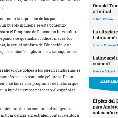
Donald Trum
…]
criminal
denunciar la represión de los pueblos
Lilliam Oviedo
a un pueblo indígena se está poniendo
La ultrader
 borra el Programa de Educación Intercultural
Latinoamér
a española se quemaban códices mayas, los
nar, la actual ministra de Educación, está
Ignacio Figueroa 
gobe, emberá, buglé, bri bri a las siguientes
Latinoaméric
cuándo?
realidad que golpea a los pueblos indígenas es
Marcelo Colussi
anameño se está poniendo peligroso. De un
GOLPE MIL
nto, se borran los programas de historia que
es un lujo de tiempos pasados y el español se
El plan del
para Améric
«ser miembro de una comunidad indígena es
aplicación 
racticar danzas ancestrales, contar cuentos a