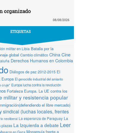
n organizado
08/08/2026
ETIQUETAS
Batalla por la
ón militar en Libia
Cine
China
naje global
Cambio climático
Derechos Humanos en Colombia
taluña
do
Diálogos de paz 2012-2015
El
a Europa
El genocidio industrial del amianto
o cruje"
Europa lucha contra la revolución
mos
Fortaleza Europa. La UE contra los
 militar y resistencia popular
Inmigración(defendiendo el libre mercado)
y sindical (luchas locales, frentes
La
La esperanza de Paraguay
io neoliberal
Leer
La Izquierda a debate
s plazas
Monarquía frente a
Masacre en Gaza