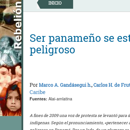
Skip
INICIO
to
content
Ser panameño se es
peligroso
Por
Marco A. Gandásegui h.
,
Carlos H. de Fru
Caribe
Fuentes:
Alai-amlatina
A fines de 2009 una voz de protesta se levantó para 
indígenas. Según el pronunciamiento, «pertenecer 
peligroso en Panamá. Por un lado, de un plumazo se