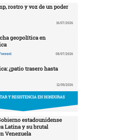
p, rostro y voz de un poder
16/07/2026
echa geopolítica en
ica
Foessel
08/07/2026
a: ¿patio trasero hasta
12/05/2026
ITAR Y RESISTENCIA EN HONDURAS
 Gobierno estadounidense
a Latina y su brutal
en Venezuela