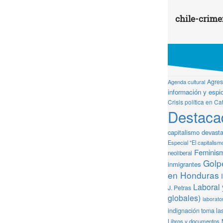
chile-crime
Agresi
Agenda cultural
información y espio
Crisis política en Ca
Destaca
capitalismo devast
Especial "El capitalism
Feminis
neoliberal
Golpe
inmigrantes
en Honduras
Laboral 
J. Petras
globales)
laborator
indignación toma la
Libros y documentos