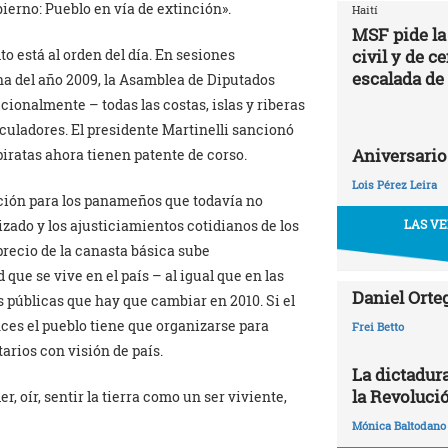
obierno: Pueblo en vía de extinción».
Haití
MSF pide la
civil y de c
lto está al orden del día. En sesiones
escalada de
na del año 2009, la Asamblea de Diputados
cionalmente – todas las costas, islas y riberas
culadores. El presidente Martinelli sancionó
Aniversario
 piratas ahora tienen patente de corso.
Lois Pérez Leira
cción para los panameños que todavía no
LAS VE
izado y los ajusticiamientos cotidianos de los
 precio de la canasta básica sube
ue se vive en el país – al igual que en las
Daniel Orte
s públicas que hay que cambiar en 2010. Si el
ces el pueblo tiene que organizarse para
Frei Betto
arios con visión de país.
La dictadur
la Revoluci
, oír, sentir la tierra como un ser viviente,
Mónica Baltodano