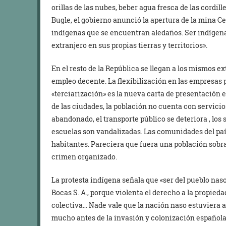
orillas de las nubes, beber agua fresca de las cordi
Bugle, el gobierno anunció la apertura de la mina Ce
indígenas que se encuentran aledaños. Ser indígena p
extranjero en sus propias tierras y territorios».
En el resto de la República se llegan a los mismos e
empleo decente. La flexibilización en las empresas pr
«terciarización» es la nueva carta de presentación e
de las ciudades, la población no cuenta con servicios
abandonado, el transporte público se deteriora , los 
escuelas son vandalizadas. Las comunidades del paí
habitantes. Pareciera que fuera una población sobr
crimen organizado.
La protesta indígena señala que «ser del pueblo nas
Bocas S. A., porque violenta el derecho a la propied
colectiva… Nade vale que la nación naso estuviera 
mucho antes de la invasión y colonización español