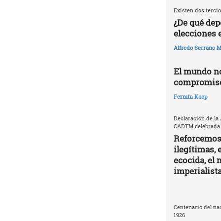
Existen dos tercio
¿De qué dep
elecciones 
Alfredo Serrano M
El mundo no
compromisos
Fermín Koop
Declaración de la
CADTM celebrada e
Reforcemos 
ilegítimas, 
ecocida, el
imperialist
Centenario del nac
1926