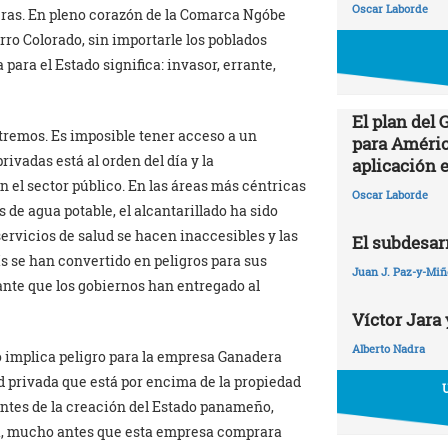
Oscar Laborde
lleras. En pleno corazón de la Comarca Ngóbe
rro Colorado, sin importarle los poblados
ara el Estado significa: invasor, errante,
El plan del
xtremos. Es imposible tener acceso a un
para Améric
ivadas está al orden del día y la
aplicación 
n el sector público. En las áreas más céntricas
Oscar Laborde
 de agua potable, el alcantarillado ha sido
servicios de salud se hacen inaccesibles y las
El subdesarr
s se han convertido en peligros para sus
Juan J. Paz-y-Mi
ante que los gobiernos han entregado al
Víctor Jara 
Alberto Nadra
o implica peligro para la empresa Ganadera
ad privada que está por encima de la propiedad
antes de la creación del Estado panameño,
a, mucho antes que esta empresa comprara