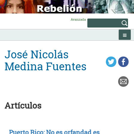
Skip
to
content
Avanzada
José Nicolás
Medina Fuentes
Artículos
Puerto Rico: No es orfandad es