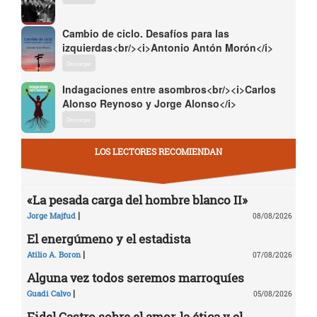
Cambio de ciclo. Desafíos para las
izquierdas<br/><i>Antonio Antón Morón</i>
Descargar
Indagaciones entre asombros<br/><i>Carlos
Alonso Reynoso y Jorge Alonso</i>
Descargar
LOS LECTORES RECOMIENDAN
«La pesada carga del hombre blanco II»
|
Jorge Majfud
08/08/2026
El energúmeno y el estadista
|
Atilio A. Boron
07/08/2026
Alguna vez todos seremos marroquíes
|
Guadi Calvo
05/08/2026
Fidel Castro sobre el amor, la ética y el