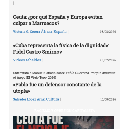
|
Ceuta: ¿por qué España y Europa evitan
culpar a Marruecos?
|
África
,
España
Victoria G. Corera
08/08/2026
«Cuba representa la física de la dignidad»:
Fidel Castro Smirnov
|
Vídeos rebeldes
28/07/2026
Entrevista a Manuel Cañada sobre
Pablo Guerrero. Porque amamos
el fuego
(El Viejo Topo, 2026)
«Pablo fue un defensor constante de la
utopía»
|
Cultura
Salvador López Arnal
10/08/2026
RACISMO Y OPRESIÓN CAPITALISTA