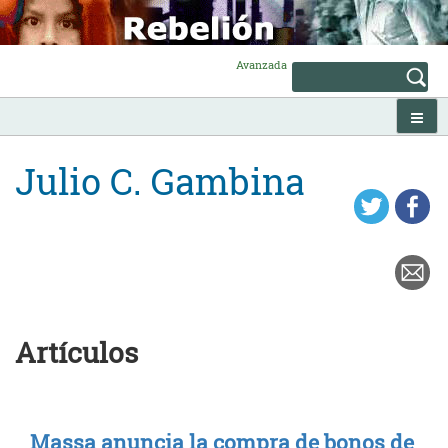
Skip
to
content
Avanzada
Julio C. Gambina
Artículos
Massa anuncia la compra de bonos de