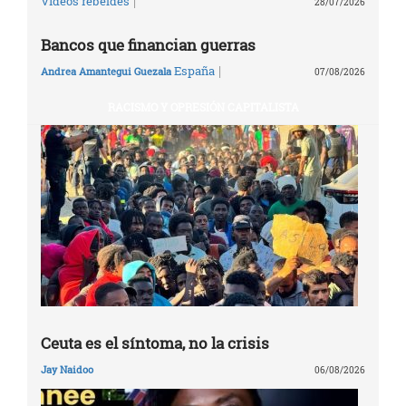
|
Vídeos rebeldes
28/07/2026
Bancos que financian guerras
|
España
Andrea Amantegui Guezala
07/08/2026
RACISMO Y OPRESIÓN CAPITALISTA
Ceuta es el síntoma, no la crisis
Jay Naidoo
06/08/2026